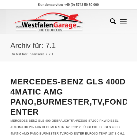
Kundenservice: +49 (0) 5743 50 80 000
Archiv für: 7.1
Du bist hier:
Startseite
/
7.1
MERCEDES-BENZ GLS 400D
4MATIC AMG
PANO,BURMESTER,TV,FOND
ENTER
MERCEDES-BENZ
GLS 400
GEBRAUCHTFAHRZEUG
87.990
PKW
DIESEL
AUTOMATIK
2021-06
HEDEMER STR. 62, 32312 LÜBBECKE DE
GLS 400D
4MATIC AMG PANO,BURMESTER,TV,FOND ENTER
EURO6D-TEMP
187
8.6
6.1