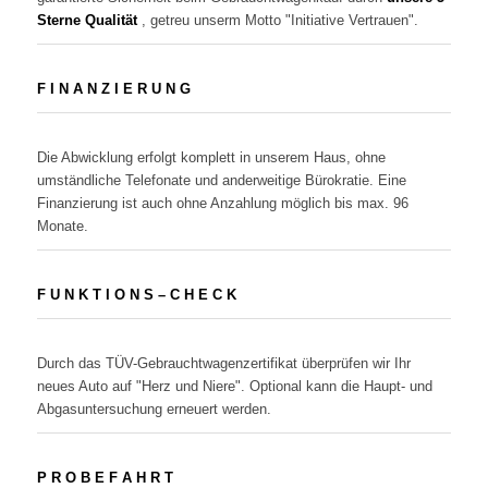
Sterne Qualität
, getreu unserm Motto "Initiative Vertrauen".
F I N A N Z I E R U N G
Die Abwicklung erfolgt komplett in unserem Haus, ohne
umständliche Telefonate und anderweitige Bürokratie. Eine
Finanzierung ist auch ohne Anzahlung möglich bis max. 96
Monate.
F U N K T I O N S – C H E C K
Durch das TÜV-Gebrauchtwagenzertifikat überprüfen wir Ihr
neues Auto auf "Herz und Niere". Optional kann die Haupt- und
Abgasuntersuchung erneuert werden.
P R O B E F A H R T