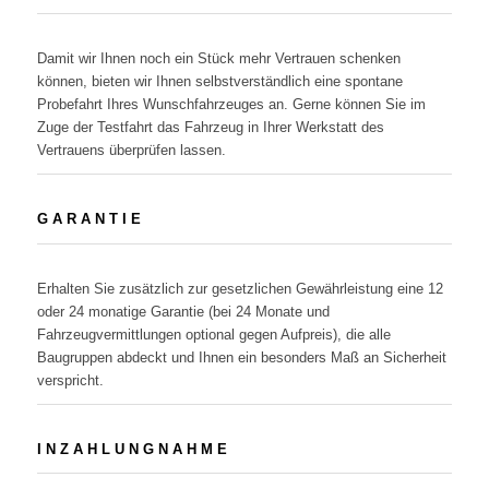
Damit wir Ihnen noch ein Stück mehr Vertrauen schenken
können, bieten wir Ihnen selbstverständlich eine spontane
Probefahrt Ihres Wunschfahrzeuges an. Gerne können Sie im
Zuge der Testfahrt das Fahrzeug in Ihrer Werkstatt des
Vertrauens überprüfen lassen.
G A R A N T I E
Erhalten Sie zusätzlich zur gesetzlichen Gewährleistung eine 12
oder 24 monatige Garantie (bei 24 Monate und
Fahrzeugvermittlungen optional gegen Aufpreis), die alle
Baugruppen abdeckt und Ihnen ein besonders Maß an Sicherheit
verspricht.
I N Z A H L U N G N A H M E