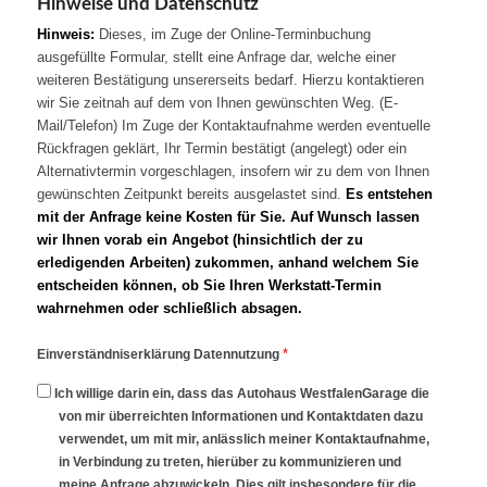
Hinweise und Datenschutz
Hinweis:
Dieses, im Zuge der Online-Terminbuchung
ausgefüllte Formular, stellt eine Anfrage dar, welche einer
weiteren Bestätigung unsererseits bedarf. Hierzu kontaktieren
wir Sie zeitnah auf dem von Ihnen gewünschten Weg. (E-
Mail/Telefon) Im Zuge der Kontaktaufnahme werden eventuelle
Rückfragen geklärt, Ihr Termin bestätigt (angelegt) oder ein
Alternativtermin vorgeschlagen, insofern wir zu dem von Ihnen
gewünschten Zeitpunkt bereits ausgelastet sind.
Es entstehen
mit der Anfrage keine Kosten für Sie. Auf Wunsch lassen
wir Ihnen vorab ein Angebot (hinsichtlich der zu
erledigenden Arbeiten) zukommen, anhand welchem Sie
entscheiden können, ob Sie Ihren Werkstatt-Termin
wahrnehmen oder schließlich absagen.
*
Einverständniserklärung Datennutzung
Ich willige darin ein, dass das Autohaus WestfalenGarage die
von mir überreichten Informationen und Kontaktdaten dazu
verwendet, um mit mir, anlässlich meiner Kontaktaufnahme,
in Verbindung zu treten, hierüber zu kommunizieren und
meine Anfrage abzuwickeln. Dies gilt insbesondere für die