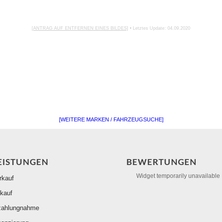
[ANTRAG AUF ENTFERNEN EINES BILDES]
• Letztes Update: 04.09.2020
[WEITERE MARKEN / FAHRZEUGSUCHE]
EISTUNGEN
BEWERTUNGEN
Widget temporarily unavailable
rkauf
kauf
zahlungnahme