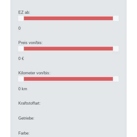
EZ ab:
0
Preis von/bis:
0 €
Kilometer von/bis:
0 km
Kraftstoffart:
Getriebe:
Farbe: