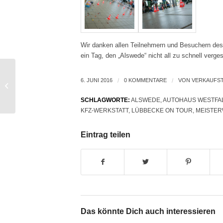
Wir danken allen Teilnehmern und Besuchern des 
ein Tag, den „Alswede“ nicht all zu schnell verge
Der Wirtschaftskreis
6. JUNI 2016
/
0 KOMMENTARE
/
VON
VERKAUFST
Lübbecke zu Gast im
Autohaus
SCHLAGWORTE:
ALSWEDE
,
AUTOHAUS WESTFA
WestfalenGarage
KFZ-WERKSTATT
,
LÜBBECKE ON TOUR
,
MEISTER
Eintrag teilen
Das könnte Dich auch interessieren